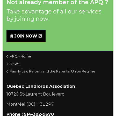
Not already member of the APQ ?
Take advantage of all our services
by joining now
JOIN NOW
APQ - Home
News
Family Law Reform and the Parental Union Regime
Quebec Landlords Association
10720 St-Laurent Boulevard
Montréal (QC) H3L 2P7
Phone : 514-382-9670