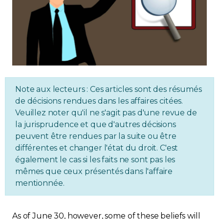
Regulation
Condo
Environment
Note aux lecteurs : Ces articles sont des résumés
Various
de décisions rendues dans les affaires citées.
Veuillez noter qu'il ne s'agit pas d'une revue de
Rebates APQ
la jurisprudence et que d'autres décisions
peuvent être rendues par la suite ou être
App APQ
différentes et changer l'état du droit. C'est
également le cas si les faits ne sont pas les
mêmes que ceux présentés dans l'affaire
Media
mentionnée.
FAQ
As of June 30, however, some of these beliefs will