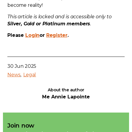
become reality!
Contact
This article is locked and is accessible only to
Join
Silver, Gold or Platinum members
.
Please
Login
or
Register
.
Members zone
30 Jun 2025
English
News
Legal
About the author
Me Annie Lapointe
Join now