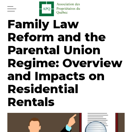
Skip to main content
Family Law
Home
Reform and the
Services
Parental Union
News
Regime: Overview
and Impacts on
Newspaper
Residential
Word of the editor
Rentals
Legal
Real estate