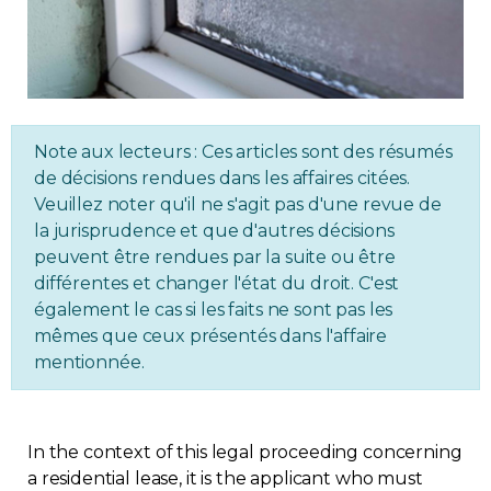
Regulation
Condo
Environment
Note aux lecteurs : Ces articles sont des résumés
de décisions rendues dans les affaires citées.
Veuillez noter qu'il ne s'agit pas d'une revue de
Various
la jurisprudence et que d'autres décisions
peuvent être rendues par la suite ou être
Rebates APQ
différentes et changer l'état du droit. C'est
également le cas si les faits ne sont pas les
App APQ
mêmes que ceux présentés dans l'affaire
mentionnée.
Media
FAQ
In the context of this legal proceeding concerning
a residential lease, it is the applicant who must