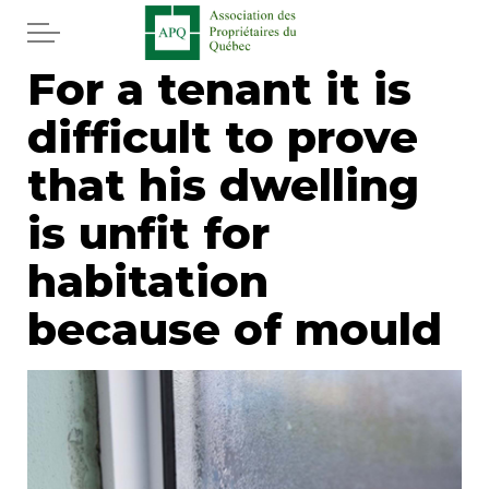
Skip to main content
For a tenant it is
Home
difficult to prove
Services
that his dwelling
News
is unfit for
habitation
Newspaper
because of mould
Word of the editor
Legal
Real estate