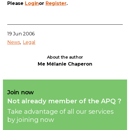
Please
Login
or
Register
.
Contact
Join
19 Jun 2006
News
Legal
About the author
Members zone
Me Mélanie Chaperon
English
Join now
Not already member of the APQ ?
Take advantage of all our services
by joining now