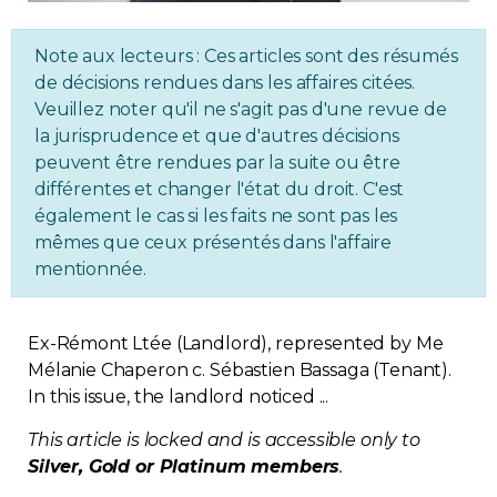
Regulation
Note aux lecteurs : Ces articles sont des résumés
de décisions rendues dans les affaires citées.
Condo
Veuillez noter qu'il ne s'agit pas d'une revue de
la jurisprudence et que d'autres décisions
Environment
peuvent être rendues par la suite ou être
différentes et changer l'état du droit. C'est
Various
également le cas si les faits ne sont pas les
mêmes que ceux présentés dans l'affaire
mentionnée.
Rebates APQ
App APQ
Ex-Rémont Ltée (Landlord), represented by Me
Mélanie Chaperon c. Sébastien Bassaga (Tenant).
Media
In this issue, the landlord noticed ...
This article is locked and is accessible only to
FAQ
Silver, Gold or Platinum members
.