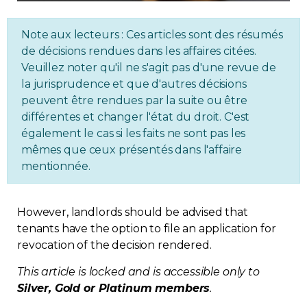
Regulation
Note aux lecteurs : Ces articles sont des résumés
de décisions rendues dans les affaires citées.
Condo
Veuillez noter qu'il ne s'agit pas d'une revue de
la jurisprudence et que d'autres décisions
Environment
peuvent être rendues par la suite ou être
différentes et changer l'état du droit. C'est
Various
également le cas si les faits ne sont pas les
mêmes que ceux présentés dans l'affaire
mentionnée.
Rebates APQ
App APQ
However, landlords should be advised that
tenants have the option to file an application for
Media
revocation of the decision rendered.
This article is locked and is accessible only to
FAQ
Silver, Gold or Platinum members
.