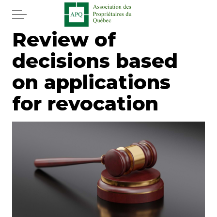
Skip to main content
Review of
Home
decisions based
Services
on applications
News
for revocation
Newspaper
Word of the editor
Legal
Real estate