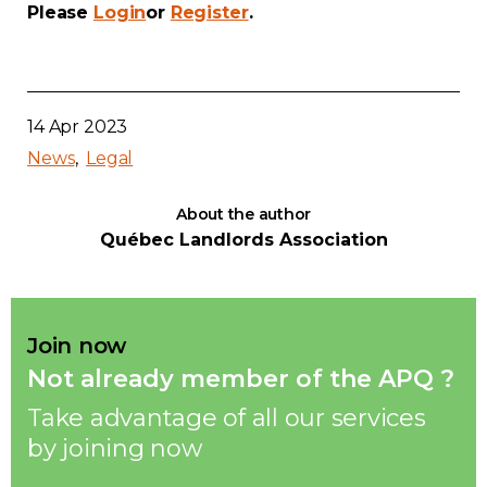
Please
Login
or
Register
.
Contact
Join
14 Apr 2023
News
Legal
About the author
Members zone
Québec Landlords Association
English
Join now
Not already member of the APQ ?
Take advantage of all our services
by joining now