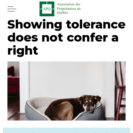
Skip to main content
Showing tolerance
Home
does not confer a
Services
right
News
Newspaper
Word of the editor
Legal
Real estate