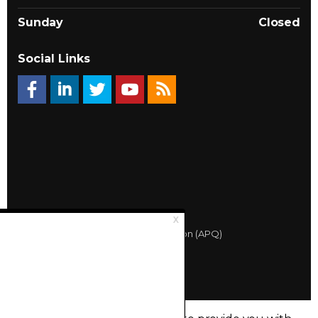
Sunday
Closed
Social Links
© 2026 Québec Landlords Association (APQ)
Privacy policy
Sitemap
Made with
uSkinned