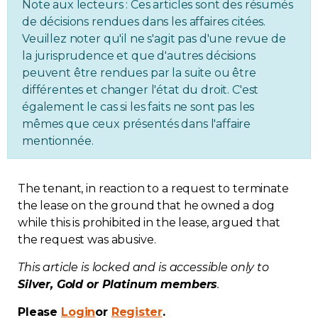
Note aux lecteurs : Ces articles sont des résumés
Regulation
de décisions rendues dans les affaires citées.
Veuillez noter qu'il ne s'agit pas d'une revue de
la jurisprudence et que d'autres décisions
Condo
peuvent être rendues par la suite ou être
différentes et changer l'état du droit. C'est
Environment
également le cas si les faits ne sont pas les
mêmes que ceux présentés dans l'affaire
Various
mentionnée.
Rebates APQ
The tenant, in reaction to a request to terminate
the lease on the ground that he owned a dog
App APQ
while this is prohibited in the lease, argued that
the request was abusive.
Media
This article is locked and is accessible only to
Silver, Gold or Platinum members
.
FAQ
Please
Login
or
Register
.