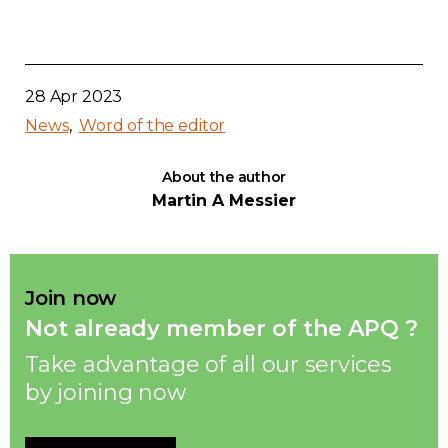
Contact
Join
28 Apr 2023
News
Word of the editor
About the author
Martin A Messier
Members zone
English
Join now
Not already member of the APQ ?
Take advantage of all our services
by joining now