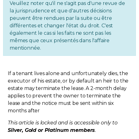
Veuillez noter qu'il ne s'agit pas d'une revue de
Regulation
la jurisprudence et que d'autres décisions
peuvent être rendues par la suite ou être
Condo
différentes et changer l'état du droit. C'est
également le cas si les faits ne sont pas les
mêmes que ceux présentés dans l'affaire
Environment
mentionnée.
Various
If a tenant lives alone and unfortunately dies, the
Rebates APQ
executor of his estate, or by default an heir to the
estate may terminate the lease. A 2-month delay
App APQ
applies to prevent the owner to terminate the
lease and the notice must be sent within six
Media
months after
This article is locked and is accessible only to
FAQ
Silver, Gold or Platinum members
.