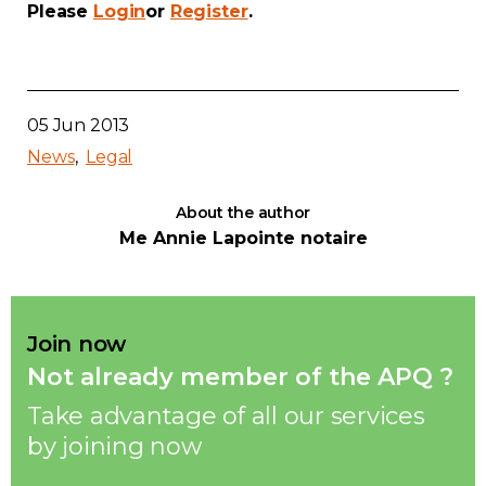
Please
Login
or
Register
.
Contact
Join
05 Jun 2013
News
Legal
About the author
Members zone
Me Annie Lapointe notaire
English
Join now
Not already member of the APQ ?
Take advantage of all our services
by joining now