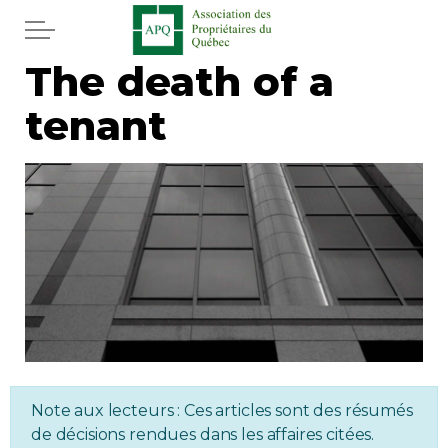
Skip to main content
The death of a
Home
tenant
Services
News
Newspaper
Word of the editor
Legal
Note aux lecteurs : Ces articles sont des résumés
Real estate
de décisions rendues dans les affaires citées.