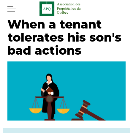
Skip to main content
When a tenant
Home
tolerates his son's
Services
bad actions
News
Newspaper
Word of the editor
Legal
Real estate