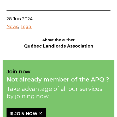
Contact
28 Jun 2024
Join
News
Legal
About the author
Québec Landlords Association
Members zone
English
Join now
Not already member of the APQ ?
Take advantage of all our services
by joining now
JOIN NOW