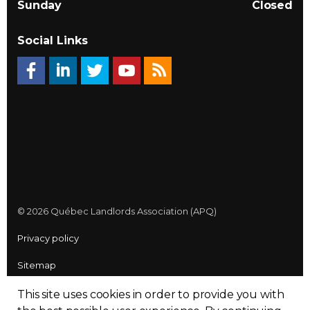
Sunday
Closed
Social Links
© 2026 Québec Landlords Association (APQ)
Privacy policy
Sitemap
Made with
uSkinned
This site uses cookies in order to provide you with