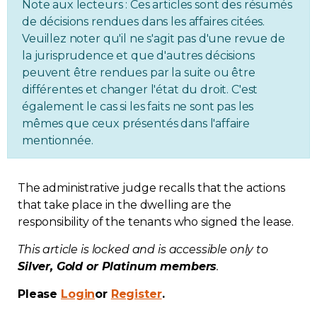
Note aux lecteurs : Ces articles sont des résumés
Regulation
de décisions rendues dans les affaires citées.
Veuillez noter qu'il ne s'agit pas d'une revue de
la jurisprudence et que d'autres décisions
Condo
peuvent être rendues par la suite ou être
différentes et changer l'état du droit. C'est
Environment
également le cas si les faits ne sont pas les
mêmes que ceux présentés dans l'affaire
Various
mentionnée.
Rebates APQ
The administrative judge recalls that the actions
that take place in the dwelling are the
App APQ
responsibility of the tenants who signed the lease.
This article is locked and is accessible only to
Media
Silver, Gold or Platinum members
.
FAQ
Please
Login
or
Register
.