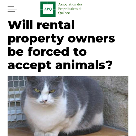
Skip to main content
Will rental
Home
property owners
Services
be forced to
News
accept animals?
Newspaper
Word of the editor
Legal
Real estate