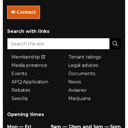
Contact
Search with links
Membership
Tenant ratings
Media presence
Legal advices
Events
Documents
APQ Application
News
Rebates
Avisarex
Seecliq
Marijuana
Opening times
Mon — Fri
9am — 12pm and 1pm — 5pm