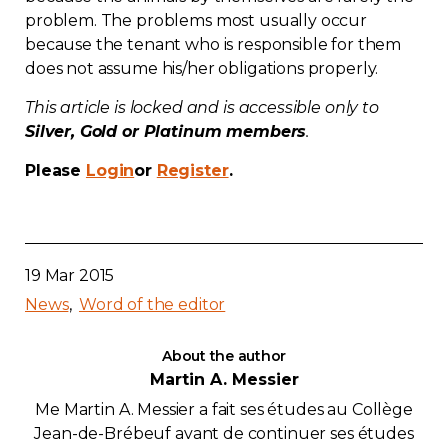
problem. The problems most usually occur
Contact
because the tenant who is responsible for them
does not assume his/her obligations properly.
Join
This article is locked and is accessible only to
Silver, Gold or Platinum members
.
Please
Login
or
Register
.
Members zone
English
19 Mar 2015
News
Word of the editor
About the author
Martin A. Messier
Me Martin A. Messier a fait ses études au Collège
Jean-de-Brébeuf avant de continuer ses études