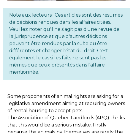
Regulation
Note aux lecteurs : Ces articles sont des résumés
de décisions rendues dans les affaires citées.
Condo
Veuillez noter qu'il ne s'agit pas d'une revue de
la jurisprudence et que d'autres décisions
Environment
peuvent être rendues par la suite ou être
différentes et changer l'état du droit. C'est
Various
également le cas si les faits ne sont pas les
mêmes que ceux présentés dans l'affaire
mentionnée.
Rebates APQ
App APQ
Some proponents of animal rights are asking for a
legislative amendment aiming at requiring owners
Media
of rental housing to accept pets.
The Association of Quebec Landlords (APQ) thinks
FAQ
that this would be a serious mistake. Firstly
because the animals by themselves are rarely the